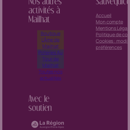
Nos autres
Sauvequic
activités à
Accueil
Mailhat
Mon compte
Mentions Légal
Boutique
Politique de con
L’Âme de
Cookies : modif
Mailhat
préférences
Poteries Au
Tour de
Mailhat
Toutes nos
actualités
Avec le
soutien