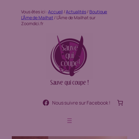
Aller
Vous êtes ici :
Accueil
/
Actualités
/
Boutique
au
L’Âme de Mailhat
/
L’Âme de Mailhat sur
contenu
Zoomdici.fr
Sauve qui coupe !
Nous suivre sur Facebook !