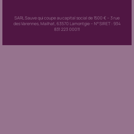
SARL Sauve qui coupe au capital social de 1500 € – 3 rue
des Varennes, Mailhat, 63570 Lamontgie – N° SIRET : 934
831 223 00011